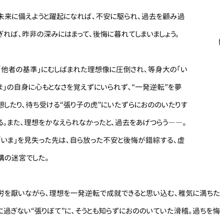
未来に備えようと躍起になれば、不安に駆られ、過去を顧み過
ぎれば、昨非の深みにはまって、後悔に暮れてしまいましょう。
「他者の基準」にむしばまれた理想像に圧倒され、等身大の「い
ま」の自身に心もとなさを覚えずにいられず、“一発逆転”を夢
想したり、待ち受ける“張り子の虎”にいたずらにおののいたりす
る。また、理想をかなえられなかったと、過去をあげつらう――。
「いま」を見失った先は、自ら放った不安と後悔が錯綜する、虚
構の迷宮でした。
労を厭いながら、理想を一発逆転で成就できると思い込む、稚気に満ちた
に過ぎない“張りぼて”に、そうとも知らずにおののいていた滑稽。過ちを悔